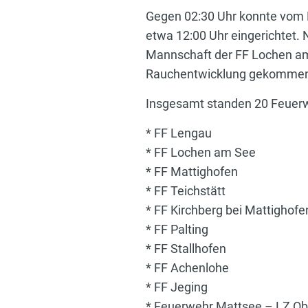
Gegen 02:30 Uhr konnte vom 
etwa 12:00 Uhr eingerichtet
Mannschaft der FF Lochen am 
Rauchentwicklung gekommen
Insgesamt standen 20 Feuerw
* FF Lengau
* FF Lochen am See
* FF Mattighofen
* FF Teichstätt
* FF Kirchberg bei Mattighofe
* FF Palting
* FF Stallhofen
* FF Achenlohe
* FF Jeging
* Feuerwehr Mattsee – LZ O