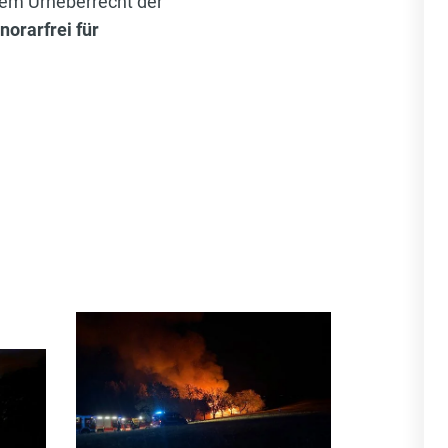
 dem Urheberrecht der
norarfrei für