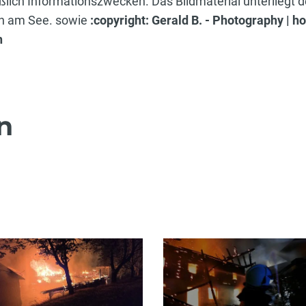
eßlich Informationszwecken. Das Bildmaterial unterliegt
en am See. sowie
:copyright: Gerald B. - Photography | ho
h
n