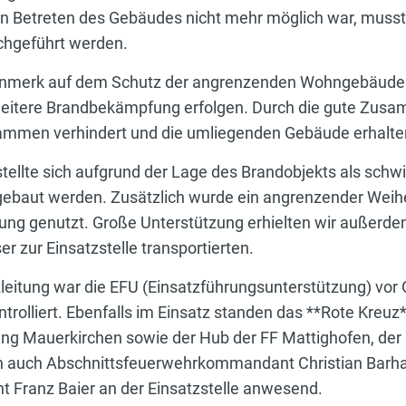
in Betreten des Gebäudes nicht mehr möglich war, mus
chgeführt werden.
enmerk auf dem Schutz der angrenzenden Wohngebäude.
weitere Brandbekämpfung erfolgen. Durch die gute Zusam
Flammen verhindert und die umliegenden Gebäude erhalt
ellte sich aufgrund der Lage des Brandobjekts als schw
gebaut werden. Zusätzlich wurde ein angrenzender Weihe
g genutzt. Große Unterstützung erhielten wir außerdem
r zur Einsatzstelle transportierten.
leitung war die EFU (Einsatzführungsunterstützung) vor O
rolliert. Ebenfalls im Einsatz standen das **Rote Kreuz**
ng Mauerkirchen sowie der Hub der FF Mattighofen, der i
n auch Abschnittsfeuerwehrkommandant Christian Bar
Franz Baier an der Einsatzstelle anwesend.