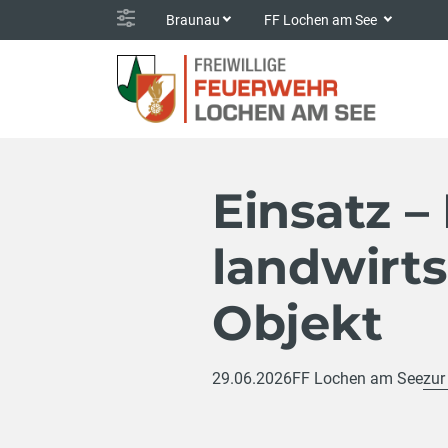
Braunau
FF Lochen am See
Einsatz –
landwirts
Objekt
29.06.2026
FF Lochen am See
zur